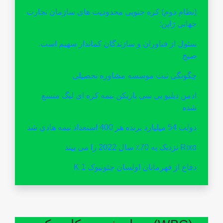
(نظام دوم) کره جنوبی محدودیت های سازمان تجارت
جهانی ژاپن:
سئول از فناوران و سازندگان کماندار سهیم است.
صبح
چگونگی ثبت موسسه مشاوره تحصیلی
ادمن دبلیو بی سی بازیکن نیمه کره ای لیگ متسع
شده
دولت 54 میلیارد برنده هر 400 استعداد نیمه هادی شد
Rixo نزدیک به 70٪ سال 2022 را می بیند
دفاع از قهرمانان اولسان جئونبوک K 1