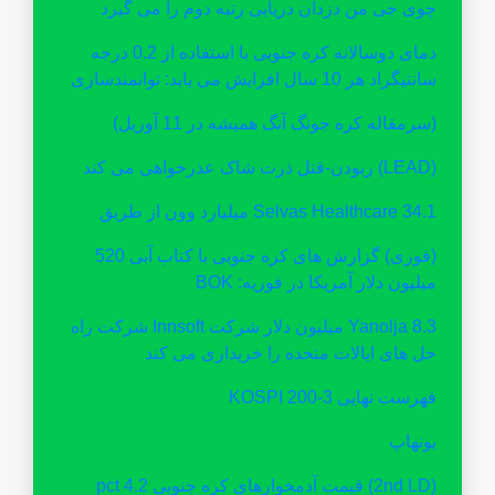
چوی جی من دزدان دریایی رتبه دوم را می گیرد
دمای دوسالانه کره جنوبی با استفاده از 0.2 درجه
سانتیگراد هر 10 سال افزایش می یابد: توانمندسازی
(سرمقاله کره جونگ آنگ همیشه در 11 آوریل)
(LEAD) ربودن-قتل ذرت شاک عذرخواهی می کند
Selvas Healthcare 34.1 میلیارد وون از طریق
(فوری) گزارش های کره جنوبی با کتاب آبی 520
میلیون دلار آمریکا در فوریه: BOK
Yanolja 8.3 میلیون دلار شرکت Innsoft شرکت راه
حل های ایالات متحده را خریداری می کند
فهرست نهایی KOSPI 200-3
یونهاپ
(2nd LD) قیمت آدمخوارهای کره جنوبی 4.2 pct