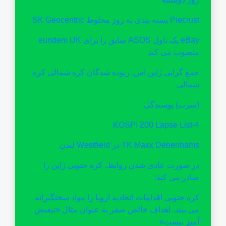
Piecrust بسته بندی به روز مخلوط SK Geocentric
eBay یک تاول ASOS سابق را برای eundem UK
منصوب می کند
جمع گرایی ژاپن اس. ربوده شدگان کره شمالی کره
شمالی
(سرب) پوسیدگی
KOSPI 200 Lapse List-4
TK Maxx Debenhams در Westfield لندن
در صورت عادی شدن روابط، کره جنوبی ژاپن را
صادر می کند:
کره جنوبی اقدامات اتحادیه اروپا را مواد سختگیرانه
می بیند، اهداف خالص صفر به عنوان مثال «تبعیض
آمیز نیست»