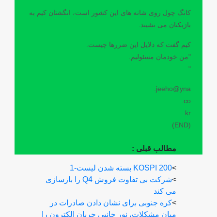
کانگ چول روی شانه های این کشور است، انگشتان کیم به
بازیکنان می نشیند.
کیم گفت که دلایل این ضررها چیست.
"من خودمان مسئولیم.
"
jeeho@yna.
co.
kr
(END)
مطالب قبلی :
>
KOSPI 200 بسته شدن لیست-1
>
شرکت بی تفاوت فروش Q4 را بازسازی
می کند
>
کره جنوبی برای نشان دادن صادرات در
میان مشکلات، نور جانبی جریان الکترون را