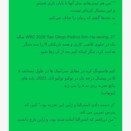
" "من هم تیمی‌هایم مدل آنها تا پایان بازی هستم.
و این بیسبال کره‌ای نیست.
به بچه‌ها گفتم که زمان را صاف می‌کنم.
"
WBC 2026 San Diego Padres Kim Ha-seong، 27 ساله
یک در جلوی کاشی کاری و همه بازیکنان B را سه دینگر
هدایت کرد، مگر اینکه کیم بعد از آن رها شود.
کیم هاسئونگ کره در مقابل سرامیک ها در طول مسابقه a
B در بیسبال درجه یک در توکیو توکیو 13، 2023، پایه های
مانع ضربه زدن به a را می زند.
(یونهاپ)
"از دست دادن استرالیا و ژاپن این تجربه بود،" کیم، که
پدرس تمرین می کند.
"من دریافتم که استرالیا آماده شده بود، و ژاپن پارچ داشت.
"